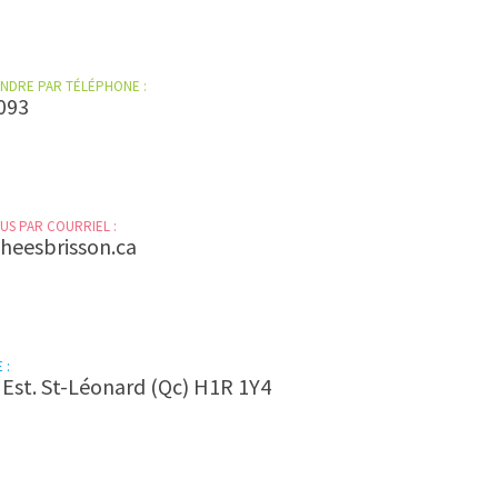
NDRE PAR TÉLÉPHONE :
093
S PAR COURRIEL :
heesbrisson.ca
 :
 Est. St-Léonard (Qc) H1R 1Y4